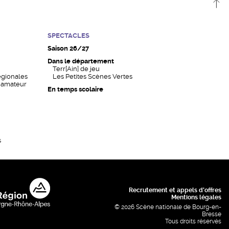
SPECTACLES
Saison 26/27
Dans le département
Terr[Ain] de jeu
égionales
Les Petites Scènes Vertes
n amateur
En temps scolaire
s
Recrutement et appels d’offres
Mentions légales
© 2026 Scène nationale de Bourg-en-
Bresse
Tous droits réservés