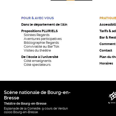
POUR & AVEC VOUS
PRATIQU
Dans le département de l’Ain
Accessibil
Propositions PLURIELS
Tarifs & a
Soirées Regards
Bar & Rest
Aventures participatives
Bibliographie Regards
Comment v
Convivialité au Bar’Tok
Visites du théâtre
Contact
De l’école à l’université
Plan du th
Côté enseignants
Horaires
Côté spectateurs
Scène nationale de Bourg-en-
Bresse
Théâtre de Bourg-en-Bresse
Esplanade de la Comédie, 9 cours de Verdun
01000 Bourg-en-Bresse