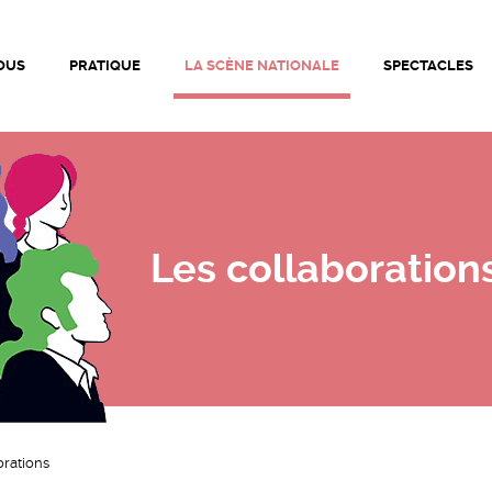
ationale de Bourg-en-Bresse • Théâtre de Bourg-en-Bresse |
OUS
PRATIQUE
LA SCÈNE NATIONALE
SPECTACLES
Les collaboration
orations