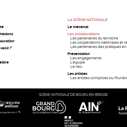
E
LA SCÈNE NATIONALE
ité
Le mécénat
dhésions
Les collaborations
Les partenaires du territoire
auration
Les coopérations nationales et r
Les partenaires des pratiques e
enir ?
Présentation
Les engagements
éâtre
L’équipe
Le lieu
Les artistes
Les artistes complices ou Pluriel
SCÈNE NATIONALE DE BOURG-EN-BRESSE