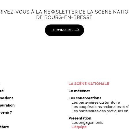
RIVEZ-VOUS À LA NEWSLETTER DE LA SCÈNE NATI
DE BOURG-EN-BRESSE
JE M'INSCRIS
E
LA SCÈNE NATIONALE
ité
Le mécénat
dhésions
Les collaborations
Les partenaires du territoire
auration
Les coopérations nationales et r
Les partenaires des pratiques e
enir ?
Présentation
Les engagements
éâtre
L’équipe