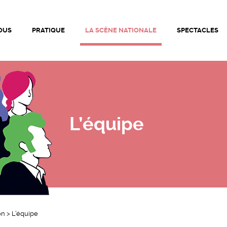
ationale de Bourg-en-Bresse • Théâtre de Bourg-en-Bresse |
OUS
PRATIQUE
LA SCÈNE NATIONALE
SPECTACLES
L’équipe
on
>
L’équipe