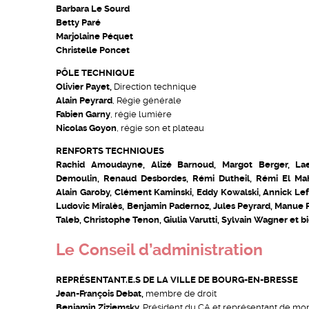
Barbara Le Sourd
Betty Paré
Marjolaine Péquet
Christelle Poncet
PÔLE TECHNIQUE
Olivier Payet,
Direction technique
Alain Peyrard
, Régie générale
Fabien Garny
, régie lumière
Nicolas Goyon
, régie son et plateau
RENFORTS TECHNIQUES
Rachid Amoudayne, Alizé Barnoud, Margot Berger, Lae
Demoulin, Renaud Desbordes, Rémi Dutheil, Rémi El Mah
Alain Garoby, Clément Kaminski, Eddy Kowalski, Annick Lefe
Ludovic Miralès, Benjamin Padernoz, Jules Peyrard, Manue
Taleb, Christophe Tenon, Giulia Varutti, Sylvain Wagner et b
Le Conseil d’administration
REPRÉSENTANT.E.S DE LA VILLE DE BOURG-EN-BRESSE
Jean-François Debat,
membre de droit
Benjamin Ziziemsky,
Président du CA et représentant de mon