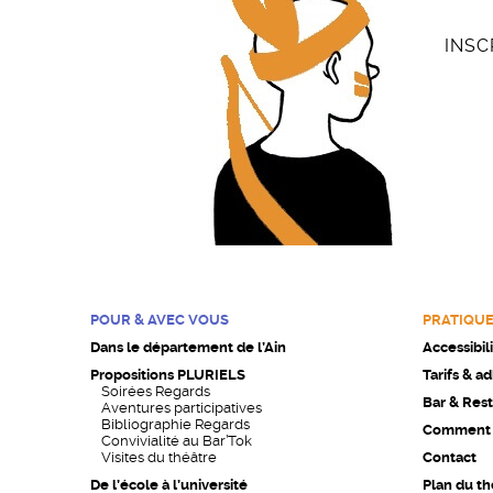
INSC
POUR & AVEC VOUS
PRATIQU
Dans le département de l’Ain
Accessibil
Propositions PLURIELS
Tarifs & a
Soirées Regards
Bar & Rest
Aventures participatives
Bibliographie Regards
Comment v
Convivialité au Bar’Tok
Visites du théâtre
Contact
De l’école à l’université
Plan du th