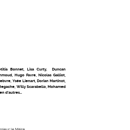
titia Bonnet, Lisa Curty, Duncan
moud, Hugo Favre, Nicolas Galliot,
bvre, Ysée Lienart, Dorian Martinot,
 Regache, Willy Scarabello, Mohamed
ien d’autres…
sieur le Maire