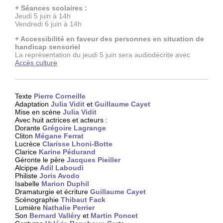
+ Séances scolaires :
Jeudi 5 juin à 14h
Vendredi 6 juin à 14h
+ Accessibilité en faveur des personnes en situation de
handicap sensoriel
La représentation du jeudi 5 juin sera audiodécrite avec
Accès culture
Texte
Pierre Corneille
Adaptation
Julia Vidit
et
Guillaume Cayet
Mise en scène
Julia Vidit
Avec huit actrices et acteurs :
Dorante
Grégoire Lagrange
Cliton
Mégane Ferrat
Lucrèce
Clarisse Lhoni-Botte
Clarice
Karine Pédurand
Géronte le père
Jacques Pieiller
Alcippe
Adil Laboudi
Philiste
Joris Avodo
Isabelle
Marion Duphil
Dramaturgie et écriture
Guillaume Cayet
Scénographie
Thibaut Fack
Lumière
Nathalie Perrier
Son
Bernard Valléry
et
Martin Poncet