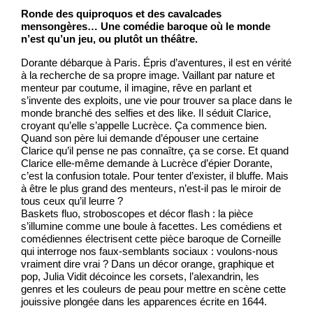
Ronde des quiproquos et des cavalcades
mensongères… Une comédie baroque où le monde
n’est qu’un jeu, ou plutôt un théâtre.
Dorante débarque à Paris. Épris d’aventures, il est en vérité
à la recherche de sa propre image. Vaillant par nature et
menteur par coutume, il imagine, rêve en parlant et
s’invente des exploits, une vie pour trouver sa place dans le
monde branché des selfies et des like. Il séduit Clarice,
croyant qu’elle s’appelle Lucrèce. Ça commence bien.
Quand son père lui demande d’épouser une certaine
Clarice qu’il pense ne pas connaître, ça se corse. Et quand
Clarice elle-même demande à Lucrèce d’épier Dorante,
c’est la confusion totale. Pour tenter d’exister, il bluffe. Mais
à être le plus grand des menteurs, n’est-il pas le miroir de
tous ceux qu’il leurre ?
Baskets fluo, stroboscopes et décor flash : la pièce
s’illumine comme une boule à facettes. Les comédiens et
comédiennes électrisent cette pièce baroque de Corneille
qui interroge nos faux-semblants sociaux : voulons-nous
vraiment dire vrai ? Dans un décor orange, graphique et
pop, Julia Vidit décoince les corsets, l’alexandrin, les
genres et les couleurs de peau pour mettre en scène cette
jouissive plongée dans les apparences écrite en 1644.