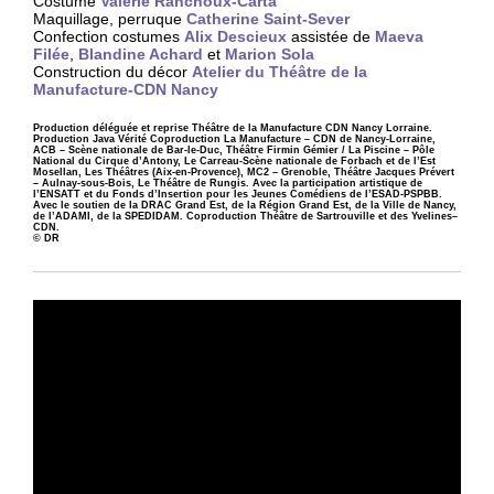
Costume
Valérie Ranchoux-Carta
Maquillage, perruque
Catherine Saint-Sever
Confection costumes
Alix Descieux
assistée de
Maeva
Filée
,
Blandine Achard
et
Marion Sola
Construction du décor
Atelier du Théâtre de la
Manufacture-CDN Nancy
Production déléguée et reprise Théâtre de la Manufacture CDN Nancy Lorraine.
Production Java Vérité Coproduction La Manufacture – CDN de Nancy-Lorraine,
ACB – Scène nationale de Bar-le-Duc, Théâtre Firmin Gémier / La Piscine – Pôle
National du Cirque d’Antony, Le Carreau-Scène nationale de Forbach et de l’Est
Mosellan, Les Théâtres (Aix-en-Provence), MC2 – Grenoble, Théâtre Jacques Prévert
– Aulnay-sous-Bois, Le Théâtre de Rungis. Avec la participation artistique de
l’ENSATT et du Fonds d’Insertion pour les Jeunes Comédiens de l’ESAD-PSPBB.
Avec le soutien de la DRAC Grand Est, de la Région Grand Est, de la Ville de Nancy,
de l’ADAMI, de la SPEDIDAM. Coproduction Théâtre de Sartrouville et des Yvelines–
CDN.
© DR