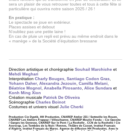
sera un plaisir de vous retrouver toutes et tous à cette fête si
particulière qui ouvrira notre saison 2025 / 26 !
En pratique :
Le spectacle se joue en extérieur.
Places assises et debout
N’oubliez pas une petite laine !
En cas de pluie un repli est prévu au même endroit dans le
« manège » de la Société d’équitation bressane
Direction artistique et chorégraphie
Souhail Marchiche
et
Mehdi Meghari
Interprétation
Charly Bouges
,
Santiago Codon Gras
,
Yohann Daher
,
Alexandra Jezouin
,
Camilla Melani
,
Béatrice Mognol
,
Anabella Pirosanto
,
Alice Sundara
et
Konh Ming Xion
Création musicale
Patrick De Oliveira
Scénographie
Charles Boinot
Costumes et univers visuel
Julie Cherki
Production Cie Dyptik, HH Producties, CNAREP Atelier 231 / Sotteville les Rouen,
CNAREP Les Ateliers Frappaz / Villeurbanne, CNAREP Moulin Fondu – Cie Oposito
/ Garges les Gonesse, CNAREP Sur le Pont / La Rochelle , CCN de la Rochelle / Cie
Accrorap, Les Tombées de la Nuit / Rennes, Théâtre de Cusset, Institut Francais
d’Algérie, Institut Français du Maroc. Agence de diffusion HH Producties. Avec le