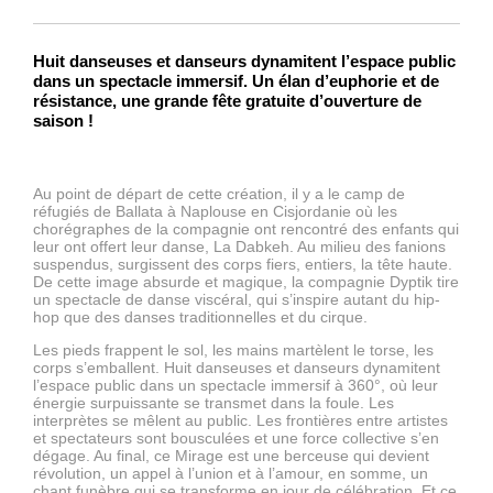
Huit danseuses et danseurs dynamitent l’espace public
dans un spectacle immersif. Un élan d’euphorie et de
résistance, une grande fête gratuite d’ouverture de
saison !
Au point de départ de cette création, il y a le camp de
réfugiés de Ballata à Naplouse en Cisjordanie où les
chorégraphes de la compagnie ont rencontré des enfants qui
leur ont offert leur danse, La Dabkeh. Au milieu des fanions
suspendus, surgissent des corps fiers, entiers, la tête haute.
De cette image absurde et magique, la compagnie Dyptik tire
un spectacle de danse viscéral, qui s’inspire autant du hip-
hop que des danses traditionnelles et du cirque.
Les pieds frappent le sol, les mains martèlent le torse, les
corps s’emballent. Huit danseuses et danseurs dynamitent
l’espace public dans un spectacle immersif à 360°, où leur
énergie surpuissante se transmet dans la foule. Les
interprètes se mêlent au public. Les frontières entre artistes
et spectateurs sont bousculées et une force collective s’en
dégage. Au final, ce Mirage est une berceuse qui devient
révolution, un appel à l’union et à l’amour, en somme, un
chant funèbre qui se transforme en jour de célébration. Et ce