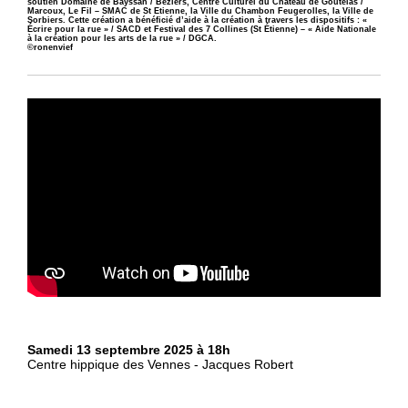
soutien Domaine de Bayssan / Béziers, Centre Culturel du Château de Goutelas /
Marcoux, Le Fil – SMAC de St Etienne, la Ville du Chambon Feugerolles, la Ville de
Sorbiers. Cette création a bénéficié d’aide à la création à travers les dispositifs : «
Écrire pour la rue » / SACD et Festival des 7 Collines (St Étienne) – « Aide Nationale
à la création pour les arts de la rue » / DGCA.
©ronenvief
Samedi 13 septembre 2025 à 18h
Centre hippique des Vennes - Jacques Robert