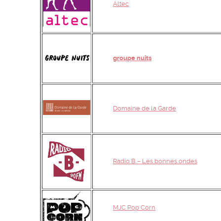
Altec
groupe nuits
Domaine de la Garde
Radio B – Les bonnes ondes
MJC Pop Corn