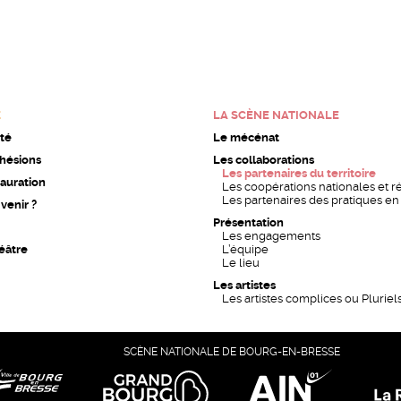
E
LA SCÈNE NATIONALE
ité
Le mécénat
dhésions
Les collaborations
Les partenaires du territoire
auration
Les coopérations nationales et r
Les partenaires des pratiques e
enir ?
Présentation
Les engagements
éâtre
L’équipe
Le lieu
Les artistes
Les artistes complices ou Pluriel
SCÈNE NATIONALE DE BOURG-EN-BRESSE