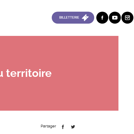
BILLETTERIE
 territoire
Partager
FB
TT