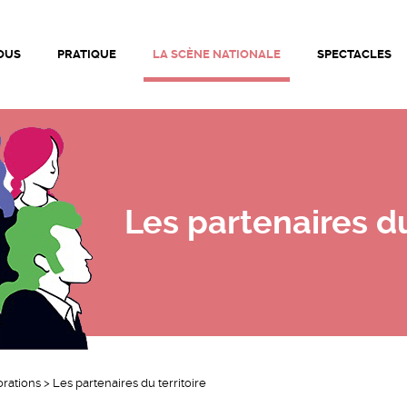
ationale de Bourg-en-Bresse • Théâtre de Bourg-en-Bresse |
OUS
PRATIQUE
LA SCÈNE NATIONALE
SPECTACLES
Les partenaires du
orations
>
Les partenaires du territoire