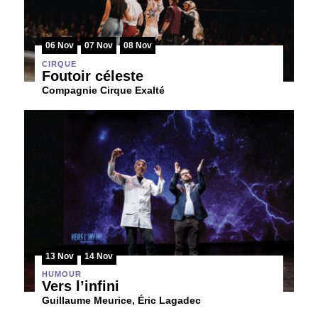
06 Nov
07 Nov
08 Nov
CIRQUE
Foutoir céleste
Compagnie Cirque Exalté
13 Nov
14 Nov
HUMOUR
Vers l’infini
Guillaume Meurice, Éric Lagadec