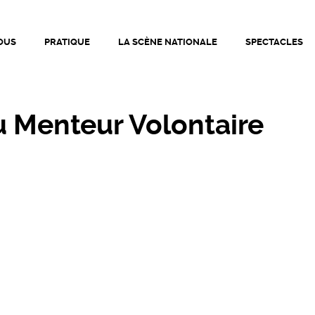
ationale de Bourg-en-Bresse • Théâtre de Bourg-en-Bresse |
OUS
PRATIQUE
LA SCÈNE NATIONALE
SPECTACLES
du Menteur Volontaire