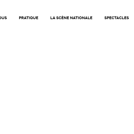
ationale de Bourg-en-Bresse • Théâtre de Bourg-en-Bresse |
OUS
PRATIQUE
LA SCÈNE NATIONALE
SPECTACLES